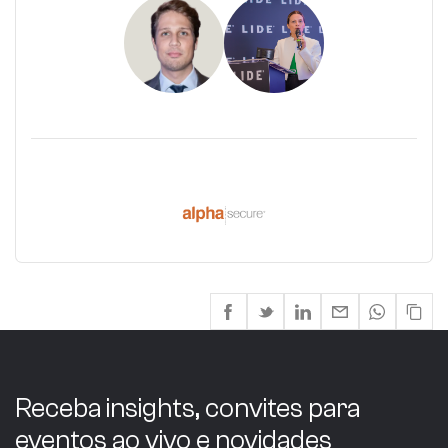
Receba insights, convites para
eventos ao vivo e novidades