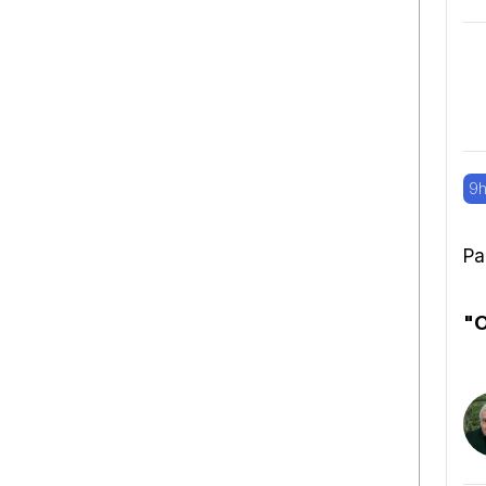
9h
Pa
"O