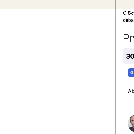
O
Se
debat
P
30
8h
Ab