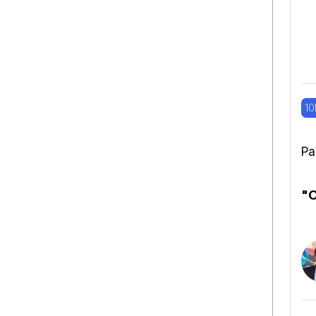
10
Pa
"O