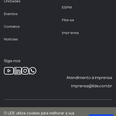
Unidades
ESPM
Eventos
Filie-se
Contatos
Imprensa
Notícias
Siga-nos
Atendimento à imprensa
imprensa@lide.com.br
© 2026 Lide. Todos os direitos reservados.
O LIDE utiliza cookies para melhorar a sua
Termos de uso