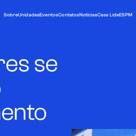
Sobre
Unidades
Eventos
Contatos
Notícias
Casa Lide
ESPM
res se
o
mento