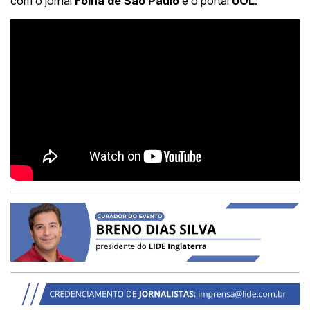
com o jornal
Folha de São Paulo
e o portal
UOL
.