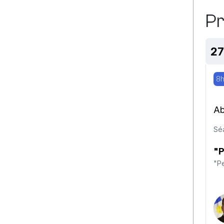
P
27
8h
Ab
Sé
"P
"P