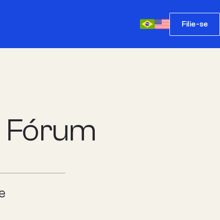
Filie-se
a Fórum
e