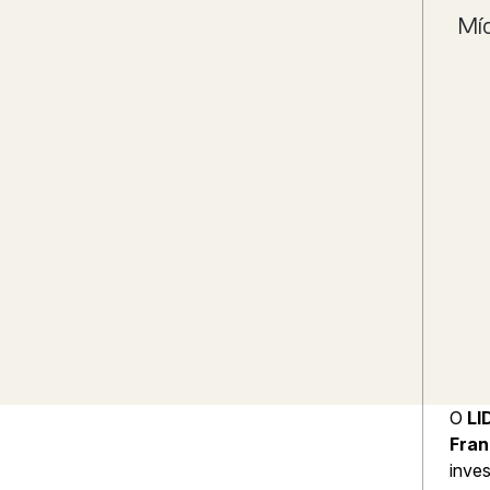
Míd
O
LI
Fran
inves