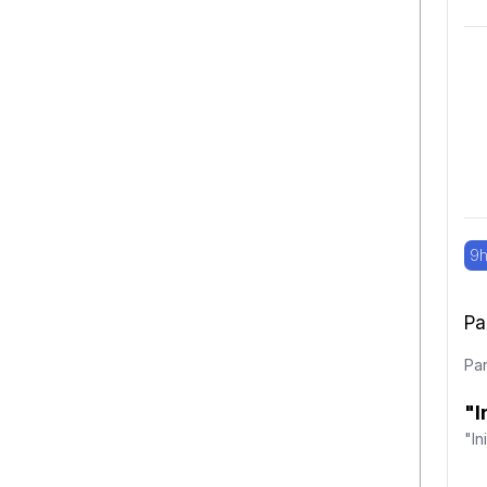
9h
Pa
Pan
"I
"In