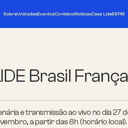
Sobre
Unidades
Eventos
Contatos
Notícias
Casa Lide
ESPM
IDE Brasil Franç
enária e transmissão ao vivo no dia 27 d
vembro, a partir das 8h (horário local).