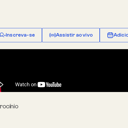
Inscreva-se
Assistir ao vivo
Adici
rocínio