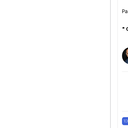
Pa
" 
10