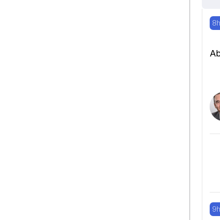
8h
Ab
9h