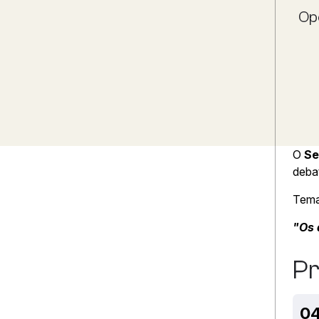
Op
O
Se
debat
Tema
"Os 
P
04