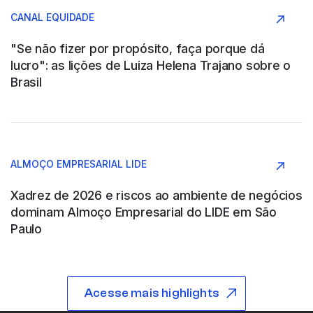
Argentina
CANAL EQUIDADE
Agronegócio
"Se não fizer por propósito, faça porque dá
lucro": as lições de Luiza Helena Trajano sobre o
Brasil
ABB SAU
Argentina
ALMOÇO EMPRESARIAL LIDE
Construção e Engenharia
Xadrez de 2026 e riscos ao ambiente de negócios
dominam Almoço Empresarial do LIDE em São
Paulo
ABB WOOD
Acesse mais highlights
São Paulo