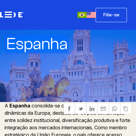
Filie-se
Espanha
A
Espanha
consolida-se como uma das economias mais
dinâmicas da Europa, destacando-se pela combinação
entre solidez institucional, diversificação produtiva e forte
integração aos mercados internacionais. Como membro
estratégico da União Europeia, o país oferece acesso