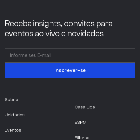
Indústria
Receba insights, convites para
eventos ao vivo e novidades
ABC COMPANY
Itália
Inscrever-se
Serviços Profissionais
Sobre
ABIA
Casa Lide
Unidades
São Paulo
ESPM
Eventos
Indústria Alimentícia
Filie-se