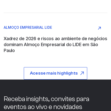
ABB SAU
Argentina
ALMOÇO EMPRESARIAL LIDE
Construção e Engenharia
Xadrez de 2026 e riscos ao ambiente de negócios
dominam Almoço Empresarial do LIDE em São
Paulo
ABB WOOD
Acesse mais highlights
São Paulo
Indústria
Receba insights, convites para
eventos ao vivo e novidades
ABC COMPANY