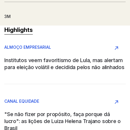
3M
Highlights
Argentina
ALMOÇO EMPRESARIAL
Conglomerado
Institutos veem favoritismo de Lula, mas alertam
para eleição volátil e decidida pelos não alinhados
AAPRESID
Argentina
CANAL EQUIDADE
Agronegócio
"Se não fizer por propósito, faça porque dá
lucro": as lições de Luiza Helena Trajano sobre o
Brasil