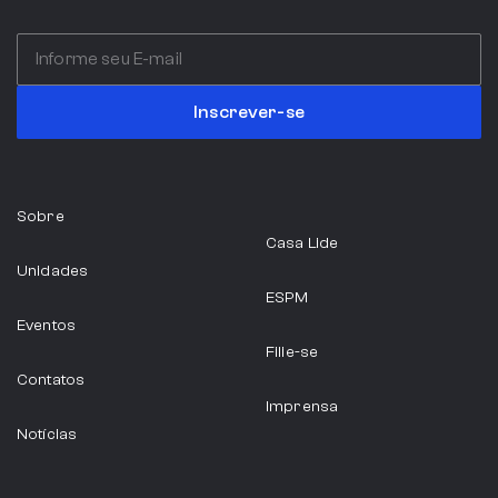
Itália
Inscrever-se
Serviços Profissionais
Sobre
ABIA
Casa Lide
Unidades
São Paulo
ESPM
Eventos
Indústria Alimentícia
Filie-se
Contatos
Imprensa
Notícias
ABRAINC