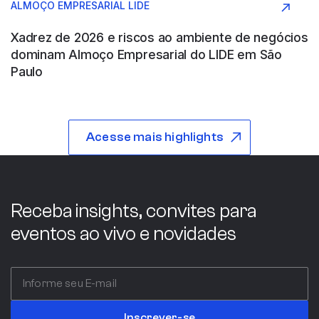
ALMOÇO EMPRESARIAL LIDE
Construção e Engenharia
Xadrez de 2026 e riscos ao ambiente de negócios
dominam Almoço Empresarial do LIDE em São
Paulo
ABB WOOD
Acesse mais highlights
São Paulo
Indústria
Receba insights, convites para
eventos ao vivo e novidades
ABC COMPANY
Itália
Inscrever-se