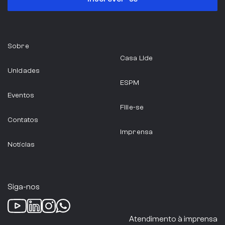
Serviços Profissionais
Sobre
ABIA
Casa Lide
Unidades
São Paulo
ESPM
Eventos
Indústria Alimentícia
Filie-se
Contatos
Imprensa
Notícias
ABRAINC
São Paulo
Siga-nos
Setor Imobiliário
Atendimento à imprensa