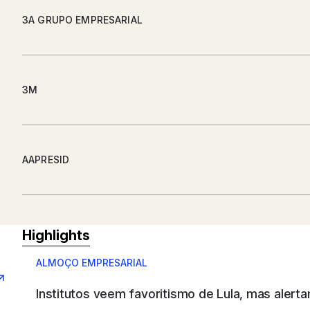
3A GRUPO EMPRESARIAL
3M
AAPRESID
ABB SAU
Highlights
ALMOÇO EMPRESARIAL
Institutos veem favoritismo de Lula, mas alerta
ABB WOOD