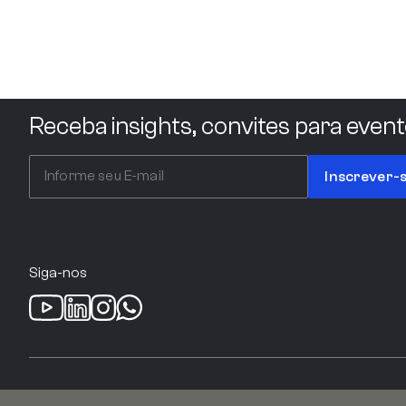
Acciona
Receba insights, convites para event
ACCOR HOTELS
Inscrever-
ACLF EMPREENDIMENTOS
Siga-nos
ACR MALHAS E TECIDOS
© 2026 Lide. Todos os direitos reservados.
ACSO