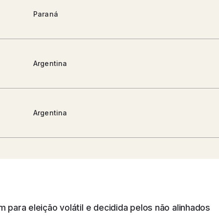
Paraná
Argentina
Argentina
Argentina
m para eleição volátil e decidida pelos não alinhados
São Paulo