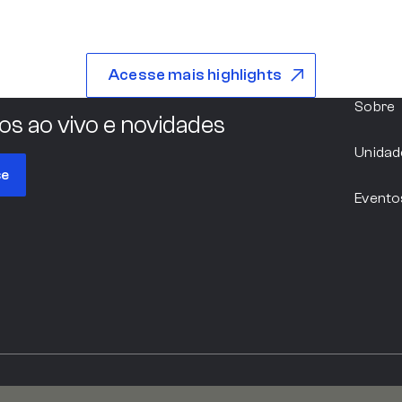
São Paulo
Acesse mais highlights
Sobre
os ao vivo e novidades
Argentina
Unidad
se
Evento
Pernambuco
Paraná
Sorocaba