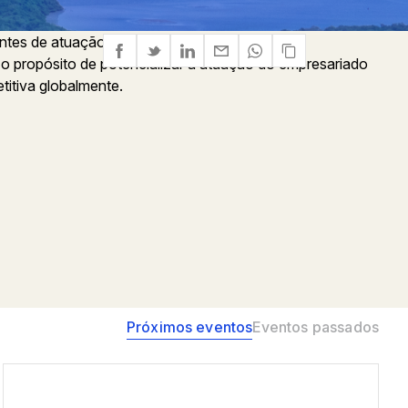
ntes de atuação, o
LIDE - Grupo de Líderes
 o propósito de potencializar a atuação do empresariado
titiva globalmente.
Próximos eventos
Eventos passados