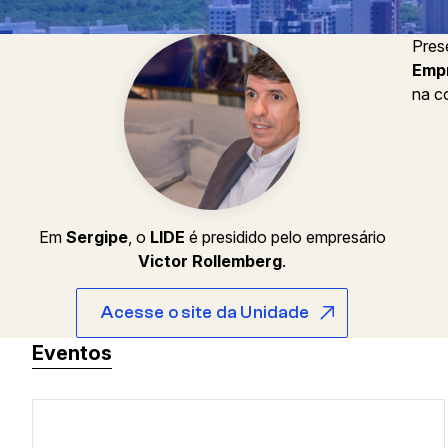
Pres
Empr
na c
Em
Sergipe
, o
LIDE
é presidido pelo empresário
Victor Rollemberg
.
Acesse o site da Unidade
Eventos