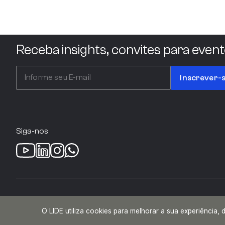
Acciona
Receba insights, convites para event
ACCOR HOTELS
Inscrever-
ACLF EMPREENDIMENTOS
Siga-nos
ACR MALHAS E TECIDOS
© 2026 Lide. Todos os direitos reservados.
ACSO
O LIDE utiliza cookies para melhorar a sua experiência