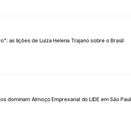
Itália
o": as lições de Luiza Helena Trajano sobre o Brasil
São Paulo
São Paulo
ios dominam Almoço Empresarial do LIDE em São Pau
Pernambuco