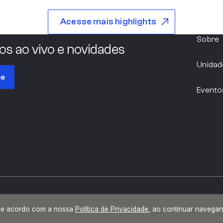
São Paulo
Acesse mais highlights
Sobre
os ao vivo e novidades
Argentina
Unidad
se
Evento
Pernambuco
Paraná
Sorocaba
, de acordo com a nossa
Política de Privacidade
, ao continuar navega