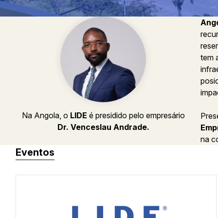
Ang
recu
reser
tem 
infr
posi
impa
Na Angola, o
LIDE
é presidido pelo empresário
Pres
Dr. Venceslau Andrade.
Empr
na c
Eventos