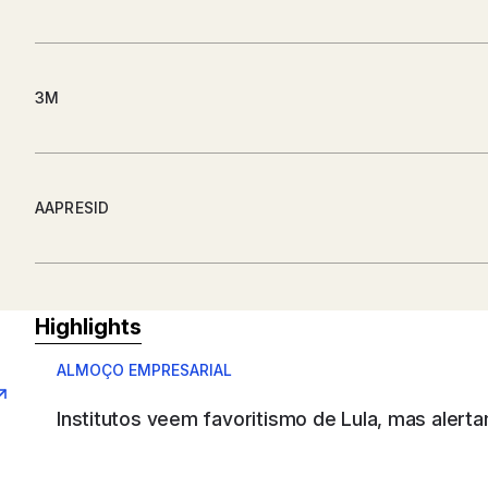
3M
AAPRESID
ABB SAU
Highlights
ALMOÇO EMPRESARIAL
Institutos veem favoritismo de Lula, mas alerta
ABB WOOD