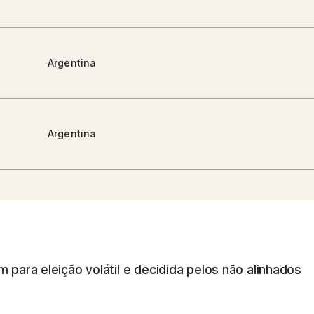
Argentina
Argentina
Argentina
m para eleição volátil e decidida pelos não alinhados
São Paulo