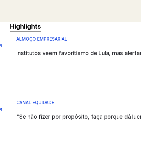
ABB SAU
Highlights
ALMOÇO EMPRESARIAL
Institutos veem favoritismo de Lula, mas alerta
ABB WOOD
ABC COMPANY
CANAL EQUIDADE
"Se não fizer por propósito, faça porque dá lucr
ABIA