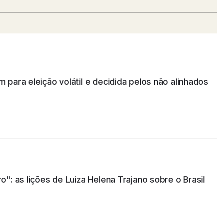
Argentina
m para eleição volátil e decidida pelos não alinhados
São Paulo
Itália
o": as lições de Luiza Helena Trajano sobre o Brasil
São Paulo