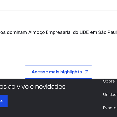
São Paulo
ios dominam Almoço Empresarial do LIDE em São Pau
Pernambuco
São Paulo
Acesse mais highlights
Sobre
os ao vivo e novidades
Argentina
Unidad
se
Evento
Pernambuco