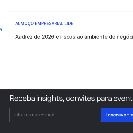
ABRAINC
ALMOÇO EMPRESARIAL LIDE
Xadrez de 2026 e riscos ao ambiente de negóc
ACCENTURE
Acciona
Receba insights, convites para event
ACCOR HOTELS
Inscrever-
ACLF EMPREENDIMENTOS