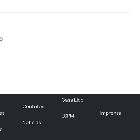
Setor Imobiliário
Consultoria Empresarial e Serviços
lo
Infraestrutura e Logística
Filie-se
Casa Lide
Turismo e Hospitalidade
Contatos
es
Imprensa
ESPM
Notícias
s
Construção e Engenharia