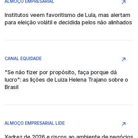
ALMOÇO EMPRESARIAL
Conglomerado
Institutos veem favoritismo de Lula, mas alertam
para eleição volátil e decidida pelos não alinhados
AAPRESID
Argentina
CANAL EQUIDADE
Agronegócio
"Se não fizer por propósito, faça porque dá
lucro": as lições de Luiza Helena Trajano sobre o
Brasil
ABB SAU
Argentina
ALMOÇO EMPRESARIAL LIDE
Construção e Engenharia
Xadrez de 2026 e riscos ao ambiente de negócios