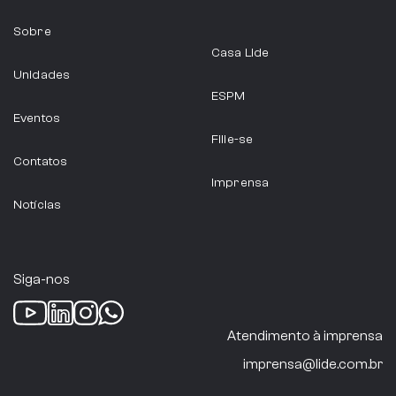
Sobre
ABIA
Casa Lide
Unidades
São Paulo
ESPM
Eventos
Indústria Alimentícia
Filie-se
Contatos
Imprensa
Notícias
ABRAINC
São Paulo
Siga-nos
Setor Imobiliário
Atendimento à imprensa
imprensa@lide.com.br