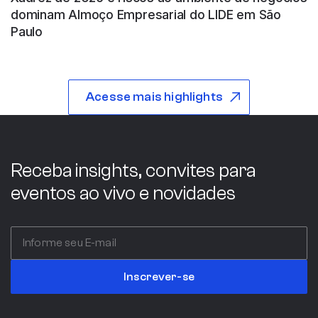
dominam Almoço Empresarial do LIDE em São
Paulo
ABB WOOD
Acesse mais highlights
São Paulo
Indústria
Receba insights, convites para
eventos ao vivo e novidades
ABC COMPANY
Itália
Inscrever-se
Serviços Profissionais