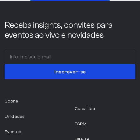
Indústria
Receba insights, convites para
eventos ao vivo e novidades
ABC COMPANY
Itália
Inscrever-se
Serviços Profissionais
Sobre
ABIA
Casa Lide
Unidades
São Paulo
ESPM
Eventos
Indústria Alimentícia
Filie-se