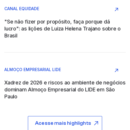
Argentina
CANAL EQUIDADE
Agronegócio
"Se não fizer por propósito, faça porque dá
lucro": as lições de Luiza Helena Trajano sobre o
Brasil
ABB SAU
Argentina
ALMOÇO EMPRESARIAL LIDE
Construção e Engenharia
Xadrez de 2026 e riscos ao ambiente de negócios
dominam Almoço Empresarial do LIDE em São
Paulo
ABB WOOD
Acesse mais highlights
São Paulo